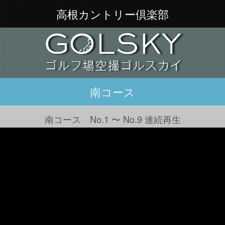
高根カントリー倶楽部
南コース
南コース No.1 〜 No.9 連続再生